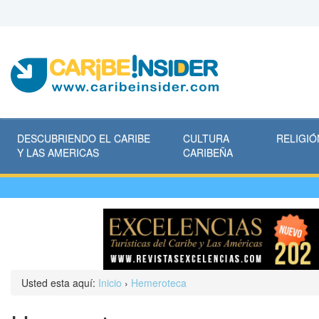
DESCUBRIENDO EL CARIBE
CULTURA
RELIGIÓ
Y LAS AMERICAS
CARIBEÑA
Usted esta aquí:
Inicio
›
Hemeroteca